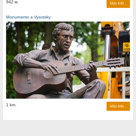
942 м.
Más Info...
Monumento a Vysotsky
1 km.
Más Info...