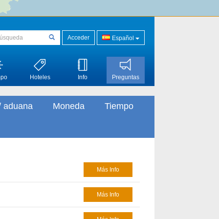
Acceder
Español
mpo
Hoteles
Info
Preguntas
/ aduana
Moneda
Tiempo
Más Info
Más Info