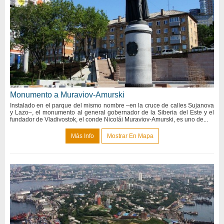
Monumento a Muraviov-Amurski
Instalado en el parque del mismo nombre –en la cruce de calles Sujanova
y Lazo–, el monumento al general gobernador de la Siberia del Este y el
fundador de Vladivostok, el conde Nicolái Muraviov-Amurski, es uno de...
Más Info
Mostrar En Mapa