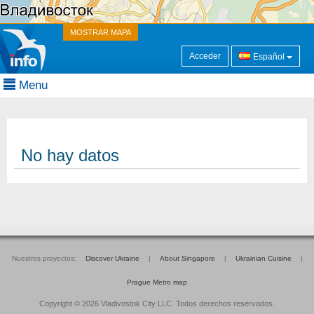
MOSTRAR MAPA
Acceder
Español
Menu
No hay datos
Nuestros proyectos:
Discover Ukraine
|
About Singapore
|
Ukrainian Cuisine
|
Prague Metro map
Copyright © 2026 Vladivostok City LLC. Todos derechos reservados.