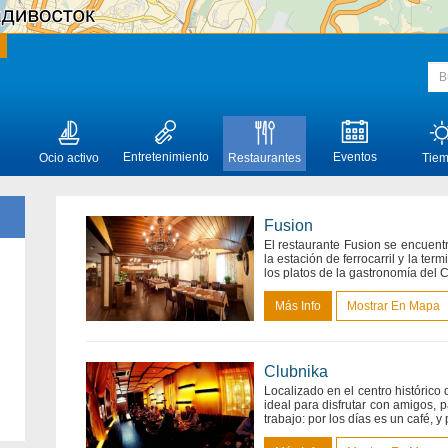
Entretenimiento
Eventos
Ocio activo
Restaurantes
Tie
Fusion
El restaurante Fusion se encuentr
la estación de ferrocarril y la te
los platos de la gastronomía del
Más Info
Mostrar En Mapa
Clubnika
Localizado en el centro histórico 
ideal para disfrutar con amigos, 
trabajo: por los días es un café, y