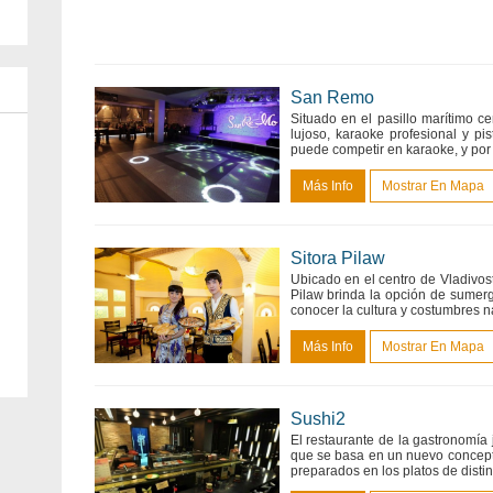
San Remo
Situado en el pasillo marítimo c
lujoso, karaoke profesional y pi
puede competir en karaoke, y por 
Más Info
Mostrar En Mapa
Sitora Pilaw
Ubicado en el centro de Vladivost
Pilaw brinda la opción de sumerg
conocer la cultura y costumbres n
Más Info
Mostrar En Mapa
Sushi2
El restaurante de la gastronomía
que se basa en un nuevo concepto
preparados en los platos de distint