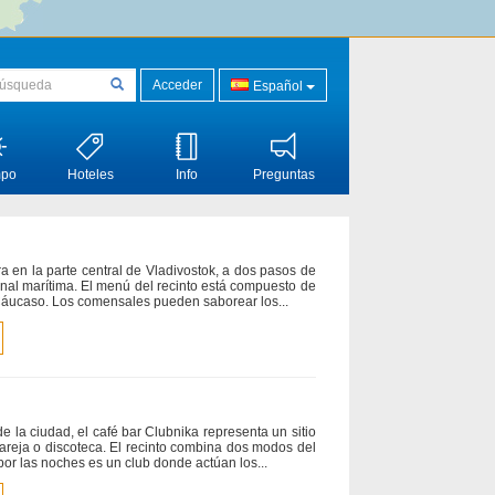
Acceder
Español
mpo
Hoteles
Info
Preguntas
a en la parte central de Vladivostok, a dos pasos de
rminal marítima. El menú del recinto está compuesto de
 Cáucaso. Los comensales pueden saborear los...
de la ciudad, el café bar Clubnika representa un sitio
pareja o discoteca. El recinto combina dos modos del
 por las noches es un club donde actúan los...