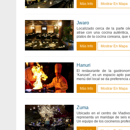
Más Info
Mostrar En Mapa
Jwaro
Localizado cerca de la parte cén
atrae con una cocina auténtica, i
platos de la cocina coreana, que s
Más Info
Mostrar En Mapa
Hanuri
El restaurante de la gastrono
‘Karusel’, es un espacio apto pa
menú del local se da preferencia 
Más Info
Mostrar En Mapa
Zuma
Ubicado en el centro de Vladivo
representa un maridaje de seis el
Un equipo de los cocineros profes