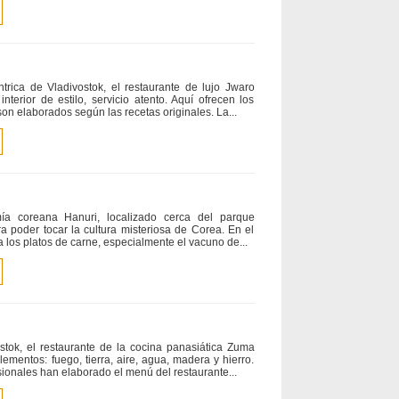
trica de Vladivostok, el restaurante de lujo Jwaro
nterior de estilo, servicio atento. Aquí ofrecen los
on elaborados según las recetas originales. La...
mía coreana Hanuri, localizado cerca del parque
ra poder tocar la cultura misteriosa de Corea. En el
a los platos de carne, especialmente el vacuno de...
stok, el restaurante de la cocina panasiática Zuma
ementos: fuego, tierra, aire, agua, madera y hierro.
ionales han elaborado el menú del restaurante...