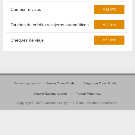
Cambiar divisas
Más Info
Tarjetas de crédito y cajeros automáticos
Más Info
Cheques de viaje
Más Info
Nuestros proyectos:
Ukraine Travel Guide
|
Singapore Travel Guide
|
Ukraine National cuisine
|
Prague Metro map
Copyright © 2026 Vladivostok City LLC. Todos derechos reservados.