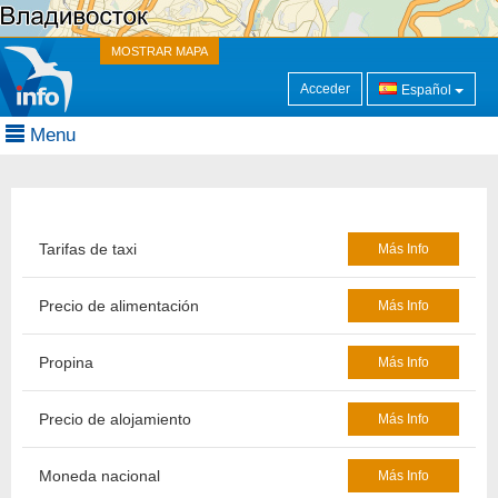
MOSTRAR MAPA
Acceder
Español
Menu
Tarifas de taxi
Más Info
Precio de alimentación
Más Info
Propina
Más Info
Precio de alojamiento
Más Info
Moneda nacional
Más Info