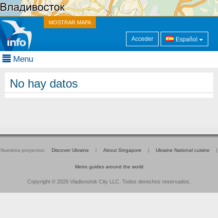
MOSTRAR MAPA
Acceder
Español
Menu
No hay datos
Nuestros proyectos:
Discover Ukraine
|
About Singapore
|
Ukraine National cuisine
|
Metro guides around the world
Copyright © 2026 Vladivostok City LLC. Todos derechos reservados.