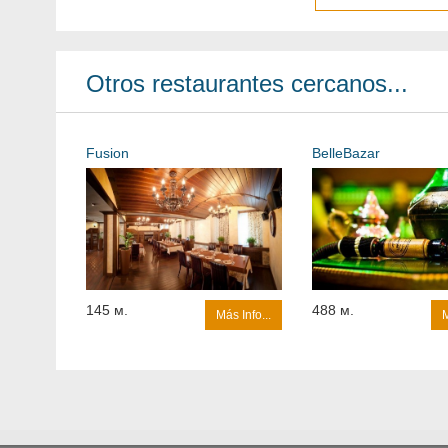
Otros restaurantes cercanos...
Fusion
BelleBazar
145 м.
488 м.
Más Info...
M