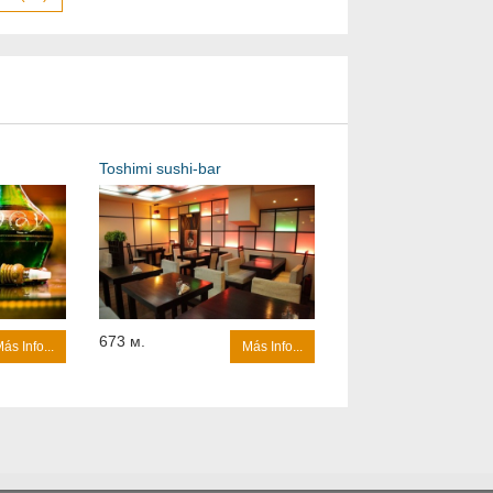
Toshimi sushi-bar
673 м.
ás Info...
Más Info...