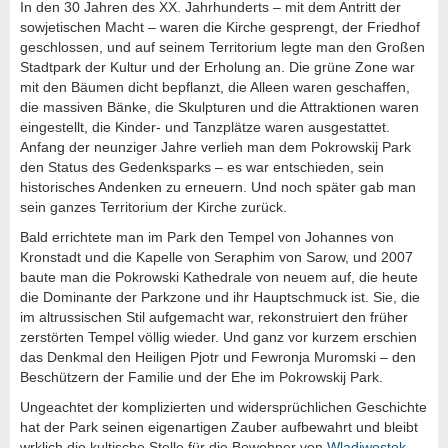
In den 30 Jahren des XX. Jahrhunderts – mit dem Antritt der
sowjetischen Macht – waren die Kirche gesprengt, der Friedhof
geschlossen, und auf seinem Territorium legte man den Großen
Stadtpark der Kultur und der Erholung an. Die grüne Zone war
mit den Bäumen dicht bepflanzt, die Alleen waren geschaffen,
die massiven Bänke, die Skulpturen und die Attraktionen waren
eingestellt, die Kinder- und Tanzplätze waren ausgestattet.
Anfang der neunziger Jahre verlieh man dem Pokrowskij Park
den Status des Gedenksparks – es war entschieden, sein
historisches Andenken zu erneuern. Und noch später gab man
sein ganzes Territorium der Kirche zurück.
Bald errichtete man im Park den Tempel von Johannes von
Kronstadt und die Kapelle von Seraphim von Sarow, und 2007
baute man die Pokrowski Kathedrale von neuem auf, die heute
die Dominante der Parkzone und ihr Hauptschmuck ist. Sie, die
im altrussischen Stil aufgemacht war, rekonstruiert den früher
zerstörten Tempel völlig wieder. Und ganz vor kurzem erschien
das Denkmal den Heiligen Pjotr und Fewronja Muromski – den
Beschützern der Familie und der Ehe im Pokrowskij Park.
Ungeachtet der komplizierten und widersprüchlichen Geschichte
hat der Park seinen eigenartigen Zauber aufbewahrt und bleibt
wrklich die kultische Stelle für die Bewohner von
Wladiwostok
.