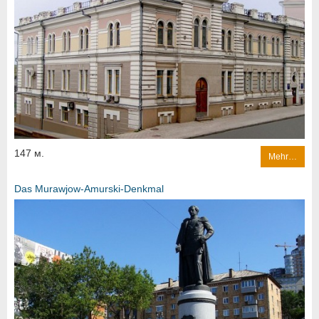
147 м.
Mehr…
Das Murawjow-Amurski-Denkmal