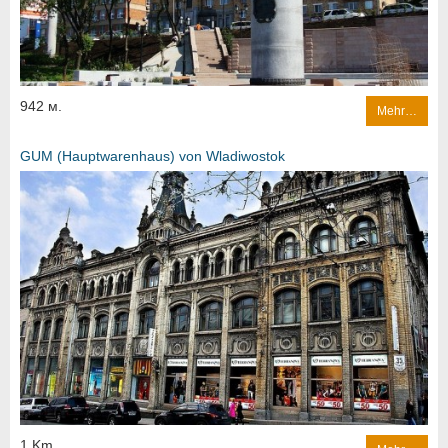
942 м.
Mehr…
GUM (Hauptwarenhaus) von Wladiwostok
1 Km.