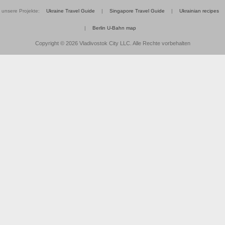
unsere Projekte:
Ukraine Travel Guide
|
Singapore Travel Guide
|
Ukrainian recipes
|
Berlin U-Bahn map
Copyright © 2026 Vladivostok City LLC. Alle Rechte vorbehalten