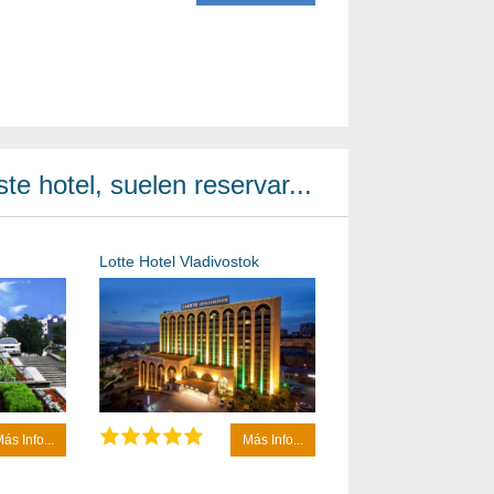
te hotel, suelen reservar...
Lotte Hotel Vladivostok
ás Info...
Más Info...