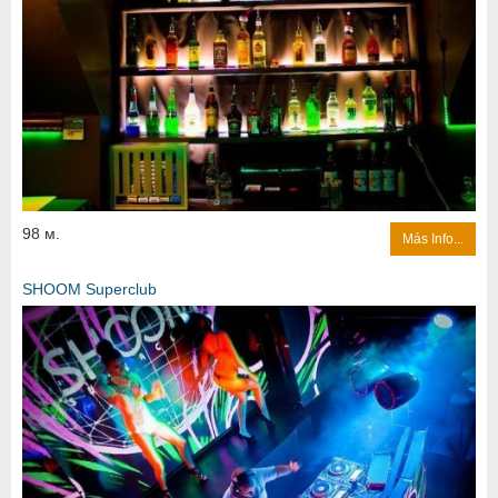
98 м.
Más Info...
SHOOM Superclub