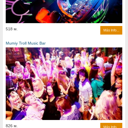
518 м.
Más Info...
Mumiy Troll Music Bar
826 м.
Más Info...