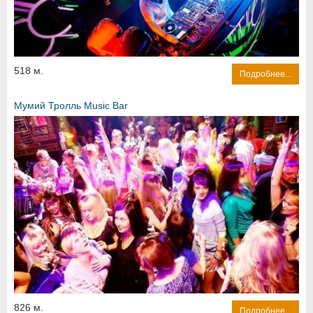
518 м.
Подробнее...
Мумий Тролль Music Bar
826 м.
Подробнее...