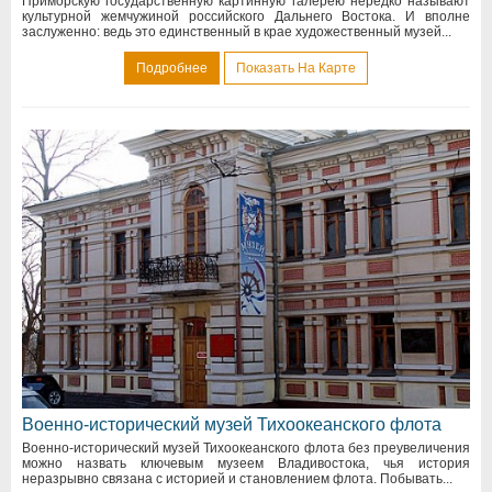
Приморскую государственную картинную галерею нередко называют
культурной жемчужиной российского Дальнего Востока. И вполне
заслуженно: ведь это единственный в крае художественный музей...
Подробнее
Показать На Карте
Военно-исторический музей Тихоокеанского флота
Военно-исторический музей Тихоокеанского флота без преувеличения
можно назвать ключевым музеем Владивостока, чья история
неразрывно связана с историей и становлением флота. Побывать...