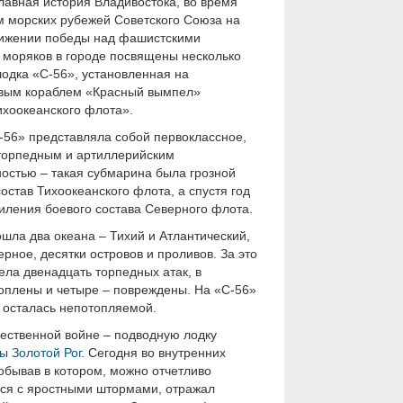
лавная история Владивостока, во время
 морских рубежей Советского Союза на
тижении победы над фашистскими
 моряков в городе посвящены несколько
одка «С-56», установленная на
евым кораблем «Красный вымпел»
хоокеанского флота».
-56» представляла собой первоклассное,
торпедным и артиллерийским
остью – такая субмарина была грозной
остав Тихоокеанского флота, а спустя год
иления боевого состава Северного флота.
шла два океана – Тихий и Атлантический,
рное, десятки островов и проливов. За это
ла двенадцать торпедных атак, в
топлены и четыре – повреждены. На «С-56»
 осталась непотопляемой.
чественной войне – подводную лодку
ы Золотой Рог
. Сегодня во внутренних
бывав в котором, можно отчетливо
лся с яростными штормами, отражал