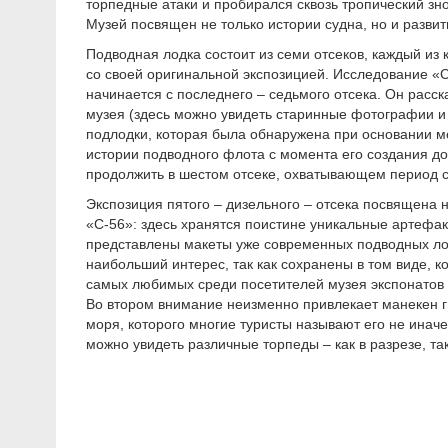
торпедные атаки и пробирался сквозь тропический зн
Музей посвящен не только истории судна, но и разви
Подводная лодка состоит из семи отсеков, каждый из
со своей оригинальной экспозицией. Исследование «С
начинается с последнего – седьмого отсека. Он расск
музея (здесь можно увидеть старинные фотографии и
подлодки, которая была обнаружена при основании ме
истории подводного флота с момента его создания до
продолжить в шестом отсеке, охватывающем период с 
Экспозиция пятого – дизельного – отсека посвящена 
«С-56»: здесь хранятся поистине уникальные артефак
представлены макеты уже современных подводных лод
наибольший интерес, так как сохранены в том виде, к
самых любимых среди посетителей музея экспонатов т
Во втором внимание неизменно привлекает манекен 
моря, которого многие туристы называют его не иначе
можно увидеть различные торпеды – как в разрезе, та