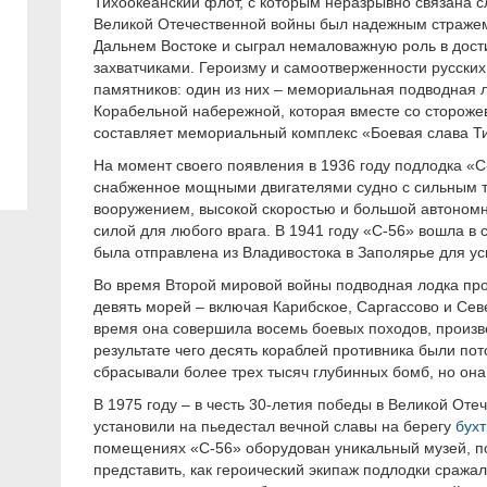
Тихоокеанский флот, с которым неразрывно связана с
Великой Отечественной войны был надежным стражем
Дальнем Востоке и сыграл немаловажную роль в дос
захватчиками. Героизму и самоотверженности русских
памятников: один из них – мемориальная подводная л
Корабельной набережной, которая вместе со сторож
составляет мемориальный комплекс «Боевая слава Ти
На момент своего появления в 1936 году подлодка «С
снабженное мощными двигателями судно с сильным 
вооружением, высокой скоростью и большой автономн
силой для любого врага. В 1941 году «С-56» вошла в с
была отправлена из Владивостока в Заполярье для ус
Во время Второй мировой войны подводная лодка про
девять морей – включая Карибское, Саргассово и Севе
время она совершила восемь боевых походов, произве
результате чего десять кораблей противника были по
сбрасывали более трех тысяч глубинных бомб, но она
В 1975 году – в честь 30-летия победы в Великой Оте
установили на пьедестал вечной славы на берегу
бухт
помещениях «С-56» оборудован уникальный музей, по
представить, как героический экипаж подлодки сража