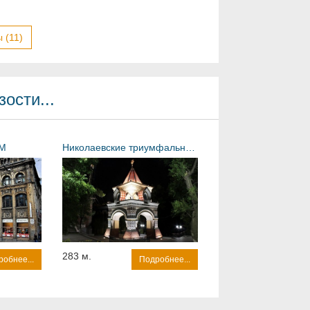
 (11)
ости...
УМ
Николаевские триумфальные ворота
283 м.
обнее...
Подробнее...