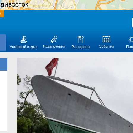
У
Развлечения
События
Активный отдых
Рестораны
Пог