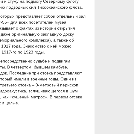
ой и стужу на подмогу Северному флоту.
тию подводных сил Тихоокеанского флота.
 которых представляет собой отдельный зал
-56» для всех посетителей музея
азывает о фактах из истории открытия
 даже оригинальную закладную доску
мориального комплекса), а также об
 1917 года. Знакомство с ней можно
1917-го по 1923 годы.
непосредственно судьбе и подвигам
ты. В четвертом, бывшем камбузе,
ок. Последние три отсека представляют
оторый имели в военные годы. Один из
ретьего отсека – 9-метровый перископ.
гидроакустика, вслушивающегося в шум
, как «сушеный матрос». В первом отсеке
к и целые.