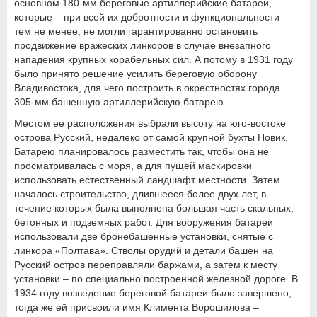
основном 180-мм береговые артиллерийские батареи,
которые – при всей их добротности и функциональности –
тем не менее, не могли гарантированно остановить
продвижение вражеских линкоров в случае внезапного
нападения крупных корабельных сил. А потому в 1931 году
было принято решение усилить береговую оборону
Владивостока, для чего построить в окрестностях города
305-мм башенную артиллерийскую батарею.
Местом ее расположения выбрали высоту на юго-востоке
острова Русский, недалеко от самой крупной бухты Новик.
Батарею планировалось разместить так, чтобы она не
просматривалась с моря, а для пущей маскировки
использовать естественный ландшафт местности. Затем
началось строительство, длившееся более двух лет, в
течение которых была выполнена большая часть скальных,
бетонных и подземных работ. Для вооружения батареи
использовали две бронебашенные установки, снятые с
линкора «Полтава». Стволы орудий и детали башен на
Русский остров переправляли баржами, а затем к месту
установки – по специально построенной железной дороге. В
1934 году возведение береговой батареи было завершено,
тогда же ей присвоили имя Климента Ворошилова –