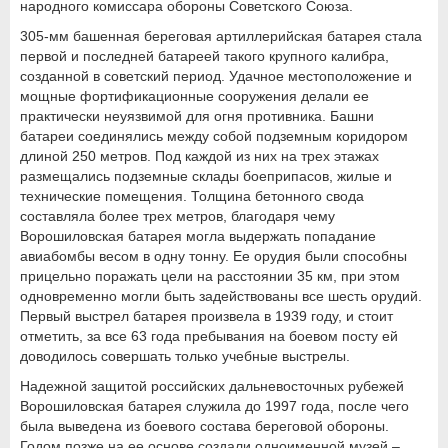
народного комиссара обороны Советского Союза.
305-мм башенная береговая артиллерийская батарея стала
первой и последней батареей такого крупного калибра,
созданной в советский период. Удачное местоположение и
мощные фортификационные сооружения делали ее
практически неуязвимой для огня противника. Башни
батареи соединялись между собой подземным коридором
длиной 250 метров. Под каждой из них на трех этажах
размещались подземные склады боеприпасов, жилые и
технические помещения. Толщина бетонного свода
составляла более трех метров, благодаря чему
Ворошиловская батарея могла выдержать попадание
авиабомбы весом в одну тонну. Ее орудия были способны
прицельно поражать цели на расстоянии 35 км, при этом
одновременно могли быть задействованы все шесть орудий.
Первый выстрел батарея произвела в 1939 году, и стоит
отметить, за все 63 года пребывания на боевом посту ей
доводилось совершать только учебные выстрелы.
Надежной защитой российских дальневосточных рубежей
Ворошиловская батарея служила до 1997 года, после чего
была выведена из боевого состава береговой обороны.
Годом позже на ее основе создали одноименной музей –