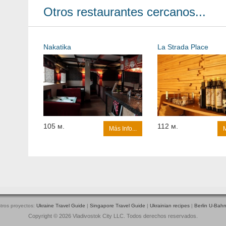
Otros restaurantes cercanos...
Nakatika
La Strada Place
105 м.
112 м.
Más Info...
M
tros proyectos:
Ukraine Travel Guide
|
Singapore Travel Guide
|
Ukrainian recipes
|
Berlin U-Bah
Copyright © 2026 Vladivostok City LLC. Todos derechos reservados.