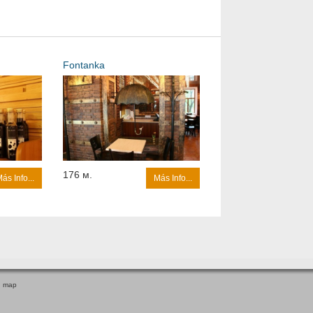
Fontanka
176 м.
ás Info...
Más Info...
n map