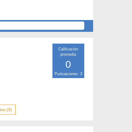
Calificación
promedia
0
Puntuaciones: 3
os (3)