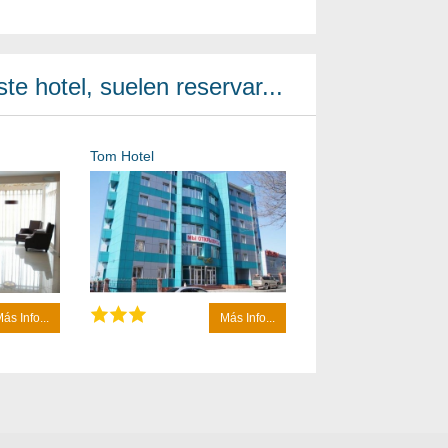
te hotel, suelen reservar...
Tom Hotel
ás Info...
Más Info...