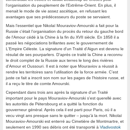
l'organisation du peuplement de l'Extrême-Orient. En plus, il
menait le mode de vie assez ascétique, en refusant les
avantages que ses prédécesseurs du poste se servaient.
Mais l’essentiel que Nikolaï Mouraviov-Amourski a fait pour la
Russie c'était l’organisation du procès du retour du gauche bord
de l'Amour cédé à la Chine à la fin du XVII siècle. En 1858 il a
passé les négociations brillantes avec le gouvernement de
L'Empire Céleste. La signature d'un Traité d'Aigun est devenu le
résulat de ses pourparlers. D’après ce traité la Chine a reconnu
le droit complet de la Russie aux terres le long des rivières
d'Amour et Oussouri. Il est à noter que Mouraviov a réussit à
rendre les territoires sans l’utilisation de la force armée. C’est
juste ce fait a inscrit son nom sur les pages de l'histoire russe, et
il a reçu le titre de comte Amourski.
Cependant dans trois ans après la signature d'un Traité
important pour le pays Mouraviov-Amourski s'est querellé avec
les autorités de Pétersbourg et a quitté la fonction du
gouverneur général. Après cela il est parti pour Paris, où il a
vecu vingt ans presque sans le quitter – jusqu'à la mort. Nikolaï
Mouraviov-Amourski est enterré au Cimetière de Montmartre, et
seulement en 1990 ses débris ont été transporté à
Vladivostok