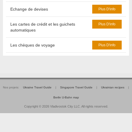
Echange de devises
Plus D'info
Les cartes de crédit et les guichets
Plus D'info
automatiques
Les chèques de voyage
Plus D'info
Nos projets:
Ukraine Travel Guide
|
Singapore Travel Guide
|
Ukrainian recipes
|
Berlin U-Bahn map
Copyright © 2026 Vladivostok City LLC. All rights reserved.