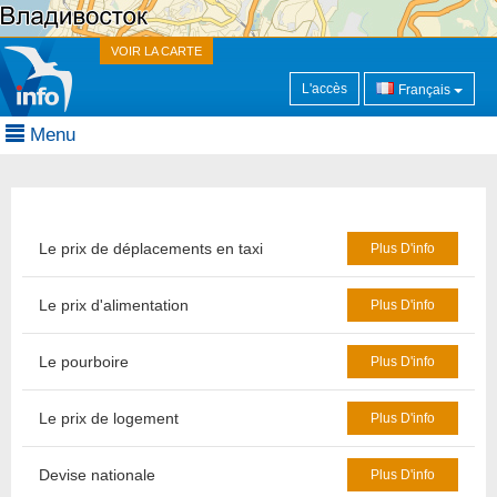
VOIR LA CARTE
L'accès
Français
Menu
Le prix de déplacements en taxi
Plus D'info
Le prix d'alimentation
Plus D'info
Le pourboire
Plus D'info
Le prix de logement
Plus D'info
Devise nationale
Plus D'info