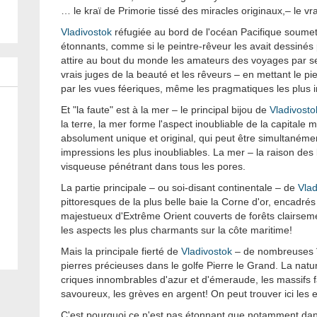
… le kraї de Primorie tissé des miracles originaux,– le vr
Vladivostok
réfugiée au bord de l'océan Pacifique soumet
étonnants, comme si le peintre-rêveur les avait dessinés 
attire au bout du monde les amateurs des voyages par s
vrais juges de la beauté et les rêveurs – en mettant le p
par les vues féeriques, même les pragmatiques les plus i
Et "la faute" est à la mer – le principal bijou de
Vladivosto
la terre, la mer forme l'aspect inoubliable de la capitale 
absolument unique et original, qui peut être simultanémen
impressions les plus inoubliables. La mer – la raison des 
visqueuse pénétrant dans tous les pores.
La partie principale – ou soi-disant continentale – de
Vlad
pittoresques de la plus belle baie la Corne d'or, encadré
majestueux d'Extrême Orient couverts de forêts clairse
les aspects les plus charmants sur la côte maritime!
Mais la principale fierté de
Vladivostok
– de nombreuses î
pierres précieuses dans le golfe Pierre le Grand. La nature
criques innombrables d'azur et d'émeraude, les massifs f
savoureux, les grèves en argent! On peut trouver ici les en
C'est pourquoi ce n'est pas étonnant que notamment dans 