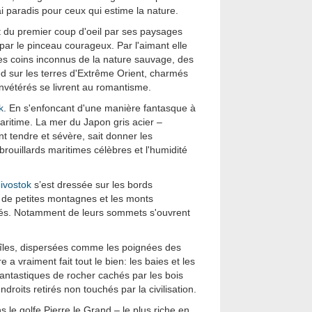
ai paradis pour ceux qui estime la nature.
 du premier coup d'oeil par ses paysages
par le pinceau courageux. Par l'aimant elle
es coins inconnus de la nature sauvage, des
ied sur les terres d'Extrême Orient, charmés
nvétérés se livrent au romantisme.
k
. En s'enfoncant d'une manière fantasque à
maritime. La mer du Japon gris acier –
t tendre et sévère, sait donner les
brouillards maritimes célèbres et l'humidité
ivostok
s’est dressée sur les bords
s de petites montagnes et les monts
més. Notamment de leurs sommets s'ouvrent
les, dispersées comme les poignées des
 a vraiment fait tout le bien: les baies et les
antastiques de rocher cachés par les bois
droits retirés non touchés par la civilisation.
le golfe Pierre le Grand – le plus riche en