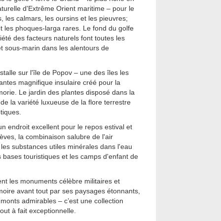
aturelle d'Extrême Orient maritime – pour le
s, les calmars, les oursins et les pieuvres;
et les phoques-larga rares. Le fond du golfe
iété des facteurs naturels font toutes les
t sous-marin dans les alentours de
stalle sur l'île de Popov – une des îles les
 plantes magnifique insulaire créé pour la
morie. Le jardin des plantes disposé dans la
la variété luxueuse de la flore terrestre
tiques.
un endroit excellent pour le repos estival et
èves, la combinaison salubre de l'air
 les substances utiles minérales dans l'eau
 bases touristiques et les camps d'enfant de
ent les monuments célèbre militaires et
émoire avant tout par ses paysages étonnants,
monts admirables – c’est une collection
out à fait exceptionnelle.