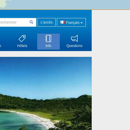
L'accès
Français
o
Hôtels
Info
Questions