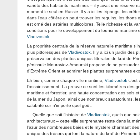
variété des habitants maritimes – il y avait une réserve n
moment le seul en Russie. Il y a ici les tripangs, les crête
dans l'eau côtière on peut trouver les requins, les thons 
est orné des astéries multicolores. Telle richesse et la var
conditions pour le développement du tourisme maritime e
Vladivostok
.
La propriété centrale de la réserve naturelle maritime s'in
plus pittoresques de
Vladivostok
. Il y a ici un jardin des
préservation des plantes uniques littorales de kraї de Pri
péninsule Mouraviov-Amourski propose de se persuader de 
d'Extrême Orient et admirer les plantes surprenantes exo
Eh bien, comme chaque ville maritime,
Vladivostok
c’est 
l'assainissement. La preuve ce sont les kilomètres des gr
maritime et forestier, une haute concentration des sels et
de la mer du Japon, ainsi que nombreux sanatoriums, les
salubrité sur n'importe quel goût.
… Quelle que soit l'histoire de
Vladivostok
, quels que soi
architecturaux – cette ville surprenante reste dans la m
l'azur des nombreuses baies et le mystère charmant des 
unique des trésors qui font la nature du kraї de Primorie t