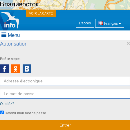
VOIR LA CARTE
L'accès
Français
Menu
×
Autorisation
Войти через
Oubliéz?
Retenir mon mot de passe