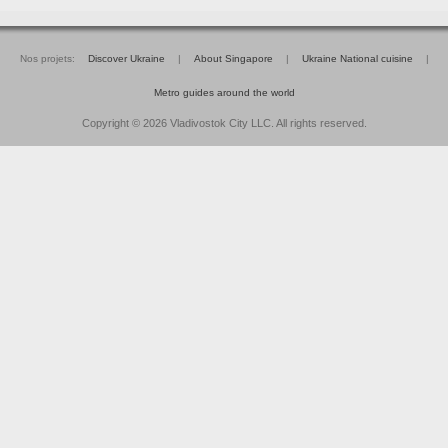
Nos projets:
Discover Ukraine
|
About Singapore
|
Ukraine National cuisine
|
Metro guides around the world
Copyright © 2026 Vladivostok City LLC. All rights reserved.