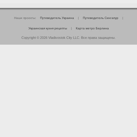
Наши проекты:
Путеводитель Украина
|
Путеводитель Сингапур
|
Украинская кухня рецепты
|
Карта метро Берлина
Copyright © 2026 Vladivostok City LLC. Все права защищены.