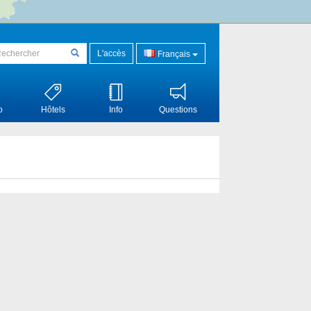
L'accès
Français
o
Hôtels
Info
Questions