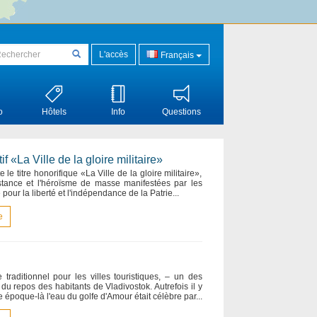
L'accès
Français
o
Hôtels
Info
Questions
«La Ville de la gloire militaire»
le titre honorifique «La Ville de la gloire militaire»,
istance et l'héroïsme de masse manifestées par les
 pour la liberté et l'indépendance de la Patrie...
e
e traditionnel pour les villes touristiques, – un des
s du repos des habitants de Vladivostok. Autrefois il y
e époque-là l'eau du golfe d'Amour était célèbre par...