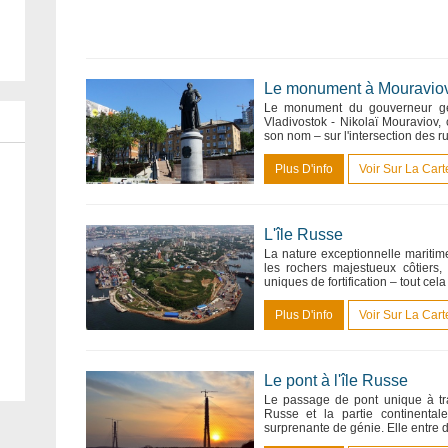
Le monument à Mouravio
Le monument du gouverneur gén
Vladivostok - Nikolaï Mouraviov,
son nom – sur l'intersection des 
Plus D'info
Voir Sur La Cart
L'île Russe
La nature exceptionnelle maritime
les rochers majestueux côtiers,
uniques de fortification – tout cela
Plus D'info
Voir Sur La Cart
Le pont à l'île Russe
Le passage de pont unique à trav
Russe et la partie continentale
surprenante de génie. Elle entre 