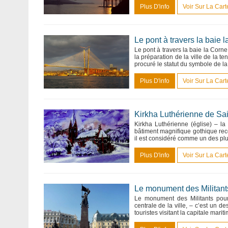
Plus D'info
Voir Sur La Cart
Le pont à travers la baie l
Le pont à travers la baie la Corne
la préparation de la ville de la
procuré le statut du symbole de la
Plus D'info
Voir Sur La Cart
Kirkha Luthérienne de Sai
Kirkha Luthérienne (église) – la
bâtiment magnifique gothique rec
il est considéré comme un des plus
Plus D'info
Voir Sur La Cart
Le monument des Militants
Le monument des Militants pour
centrale de la ville, – c’est un d
touristes visitant la capitale marit