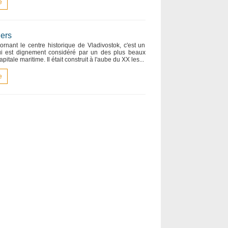
e
ners
ornant le centre historique de Vladivostok, c'est un
 qui est dignement considéré par un des plus beaux
tale maritime. Il était construit à l'aube du ХХ les...
e