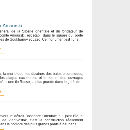
v-Amourski
éral de la Sibérie orientale et du fondateur de
 comte Amourski, est établi dans le square qui porte
rues de Soukhanov et Lazo. Ce monument est l’une...
e
, la mer bleue, les dizaines des baies pittoresques,
 les plages excellentes et le terrain des ouvrages
 c'est une île Russe, la plus grande dans le golfe de...
e
ers le détroit Bosphore Orientale qui joint l'île le
 de Vladivostok, c’est la construction réellement
dans le nombre des plus grands ponts à haubans...