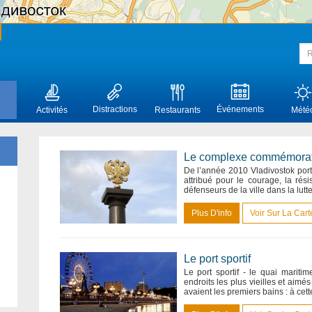
Distractions
Événements
Activités
Restaurants
Mété
Le complexe commémoratif 
De l’année 2010 Vladivostok porte 
attribué pour le courage, la rés
défenseurs de la ville dans la lutte
Plus D'info
Voir Sur La Cart
Le port sportif
Le port sportif - le quai maritim
endroits les plus vieilles et aimé
avaient les premiers bains : à cett