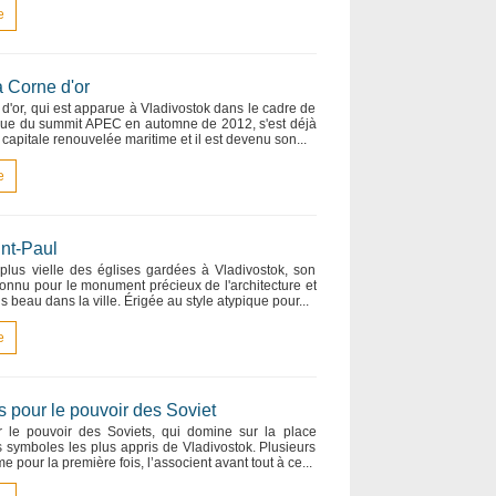
e
a Corne d'or
 d'or, qui est apparue à Vladivostok dans le cadre de
 tenue du summit APEC en automne de 2012, s'est déjà
 capitale renouvelée maritime et il est devenu son...
e
nt-Paul
 plus vielle des églises gardées à Vladivostok, son
onnu pour le monument précieux de l'architecture et
 beau dans la ville. Érigée au style atypique pour...
e
 pour le pouvoir des Soviet
 le pouvoir des Soviets, qui domine sur la place
es symboles les plus appris de Vladivostok. Plusieurs
ime pour la première fois, l’associent avant tout à ce...