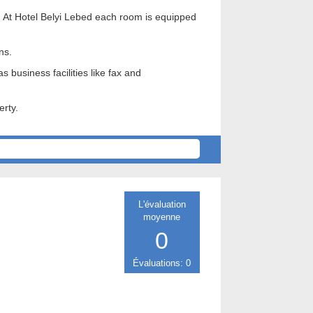
t. At Hotel Belyi Lebed each room is equipped
ns.
 business facilities like fax and
erty.
L'évaluation
moyenne
0
Évaluations: 0