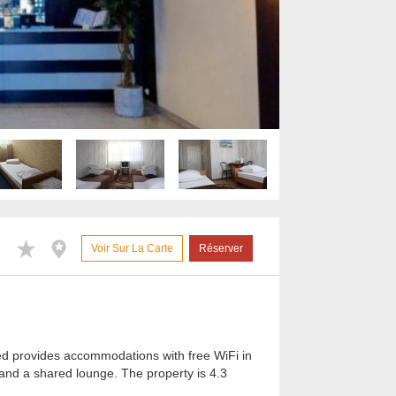
Voir Sur La Carte
Réserver
ed provides accommodations with free WiFi in
k and a shared lounge. The property is 4.3