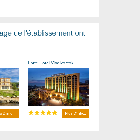
age de l'établissement ont
Lotte Hotel Vladivostok
s D'info...
Plus D'info...