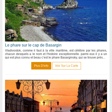
Le phare sur le cap de Basargin
Vladivostok, comme il faut à la ville maritime, est célèbre par les phares,
chacun desquels a le nom et l'histoire exceptionnelle. parmi eux il y a un
qui est plus connu et beau c’est le phare Basarginsky, qui se trouve près...
Plus D'info
Voir Sur La Carte