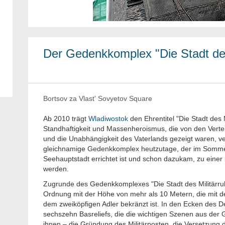
Der Gedenkkomplex "Die Stadt de
Bortsov za Vlast' Sovyetov Square
Ab 2010 trägt
Wladiwostok
den Ehrentitel "Die Stadt des 
Standhaftigkeit und Massenheroismus, die von den Verteid
und die Unabhängigkeit des Vaterlands gezeigt waren, ve
gleichnamige Gedenkkomplex heutzutage, der im Somme
Seehauptstadt errichtet ist und schon dazukam, zu einer
werden.
Zugrunde des Gedenkkomplexes "Die Stadt des Militärruh
Ordnung mit der Höhe von mehr als 10 Metern, die mit 
dem zweiköpfigen Adler bekränzt ist. In den Ecken des De
sechszehn Basreliefs, die die wichtigen Szenen aus der 
ihnen – die Gründung des Militärposten, die Versetzung de