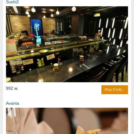
Sushi2
992 м.
Plus D'info...
Avanta