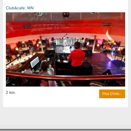
Club&cafe; MN
2 km.
Plus D'info...