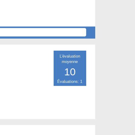
L'évaluation
moyenne
10
Évaluations: 1