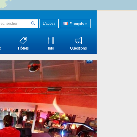
L'accès
Français
o
Hôtels
Info
Questions