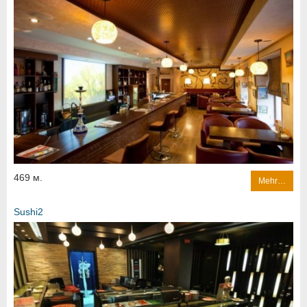
469 м.
Mehr…
Sushi2