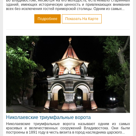
Во Владивостоке, несмотря на его молодость, есть немало старинных
зданий, имеющих историческую ценность и привлекающих внимание
всех без исключения гостей приморской столицы. Одним из самых...
Подробнее
Показать На Карте
Николаевские триумфальные ворота
Николаевские триумфальные ворота называют одним из самых
красивых и величественных сооружений Владивостока. Они были
построены в 1891 году в честь визита в город наследника царского...