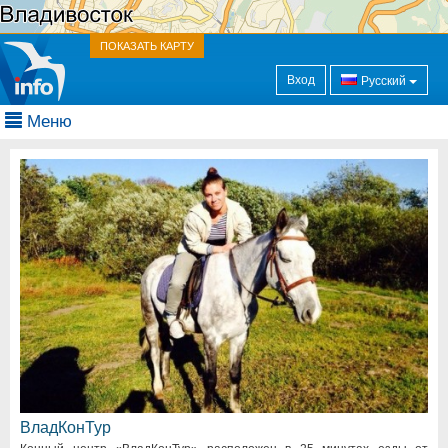
ПОКАЗАТЬ КАРТУ
Вход
Русский
Меню
ВладКонТур