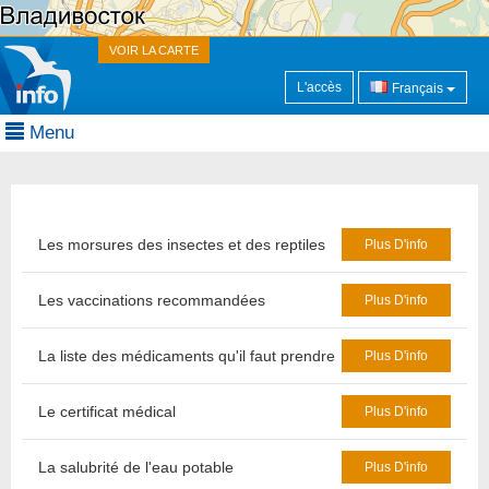
VOIR LA CARTE
L'accès
Français
Menu
Les morsures des insectes et des reptiles
Plus D'info
Les vaccinations recommandées
Plus D'info
La liste des médicaments qu'il faut prendre
Plus D'info
Le certificat médical
Plus D'info
La salubrité de l'eau potable
Plus D'info