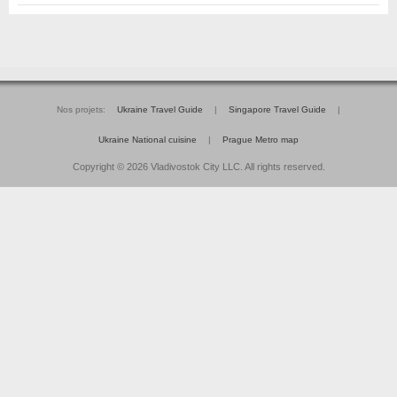
Nos projets:
Ukraine Travel Guide
|
Singapore Travel Guide
|
Ukraine National cuisine
|
Prague Metro map
Copyright © 2026 Vladivostok City LLC. All rights reserved.