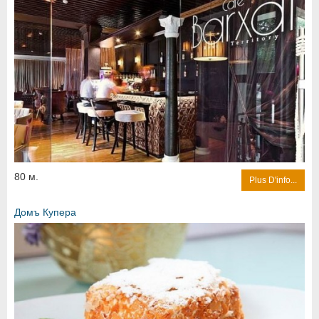
80 м.
Plus D'info...
Домъ Купера