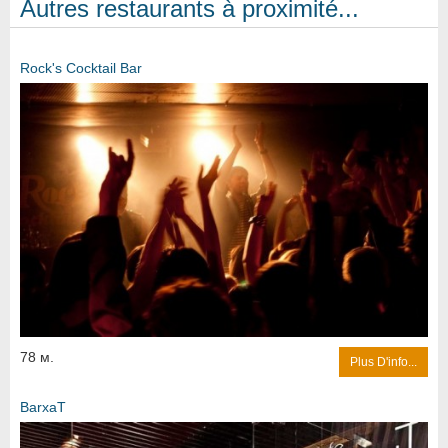
Autres restaurants à proximité...
Rock's Cocktail Bar
78 м.
Plus D'info...
BarxaT