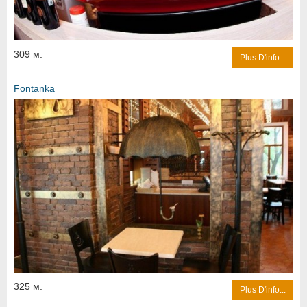
309 м.
Plus D'info...
Fontanka
325 м.
Plus D'info...