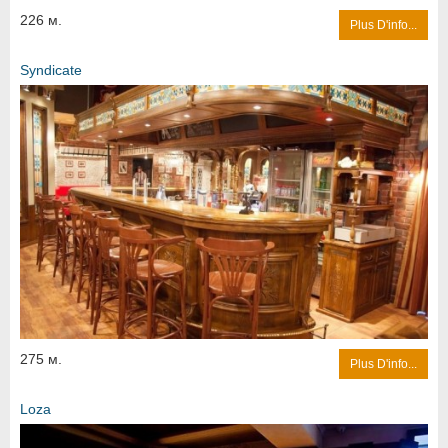
226 м.
Plus D'info...
Syndicate
275 м.
Plus D'info...
Loza