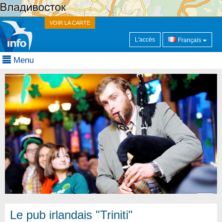
VOIR LA CARTE
L'accès
Français
Menu
Le pub irlandais "Triniti"