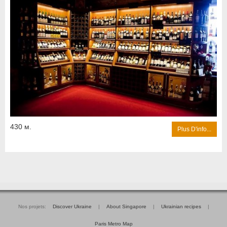
430 м.
Plus D'info...
Nos projets:
Discover Ukraine
|
About Singapore
|
Ukrainian recipes
|
Paris Metro Map