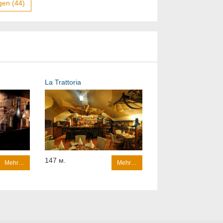
gen (44)
La Trattoria
147 м.
Mehr…
Mehr…