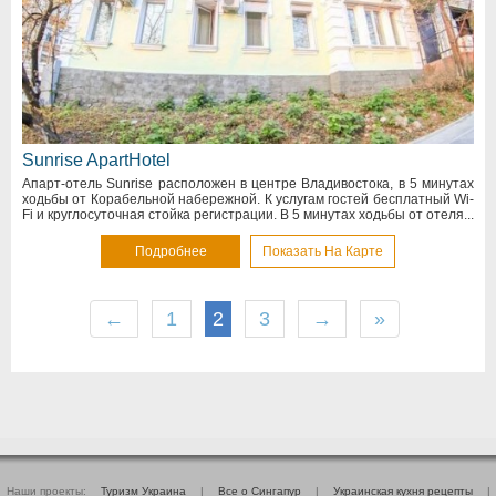
Sunrise ApartHotel
Апарт-отель Sunrise расположен в центре Владивостока, в 5 минутах
ходьбы от Корабельной набережной. К услугам гостей бесплатный Wi-
Fi и круглосуточная стойка регистрации. В 5 минутах ходьбы от отеля...
Подробнее
Показать На Карте
←
1
2
3
→
»
Наши проекты:
Туризм Украина
|
Все о Cингапур
|
Украинская кухня рецепты
|