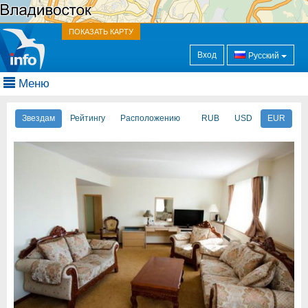
ПОКАЗАТЬ КАРТУ
Вход
Русский
Меню
Звездам
Рейтингу
Расположению
RUB
USD
EUR