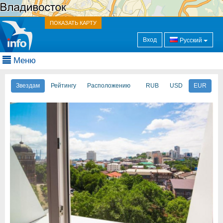
ПОКАЗАТЬ КАРТУ
Вход
Русский
Меню
Звездам
Рейтингу
Расположению
RUB
USD
EUR