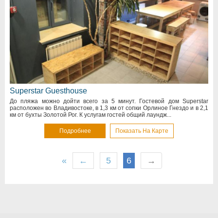
Superstar Guesthouse
До пляжа можно дойти всего за 5 минут. Гостевой дом Superstar
расположен во Владивостоке, в 1,3 км от сопки Орлиное Гнездо и в 2,1
км от бухты Золотой Рог. К услугам гостей общий лаундж...
Подробнее
Показать На Карте
«
←
5
6
→