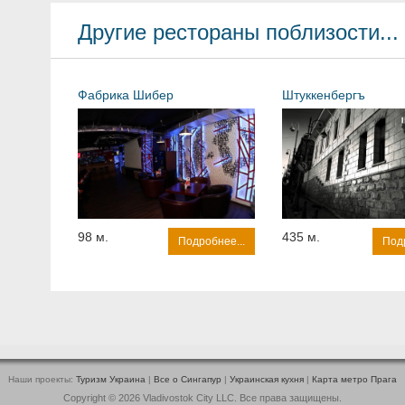
Другие рестораны поблизости...
Фабрика Шибер
Штуккенбергъ
98 м.
435 м.
Подробнее...
Подр
Наши проекты:
Туризм Украина
|
Все о Cингапур
|
Украинская кухня
|
Карта метро Прага
Copyright © 2026 Vladivostok City LLC. Все права защищены.