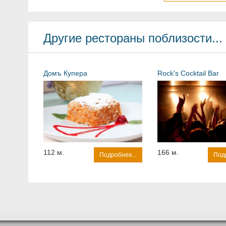
Другие рестораны поблизости...
Домъ Купера
Rock's Cocktail Bar
112 м.
166 м.
Подробнее...
Подр