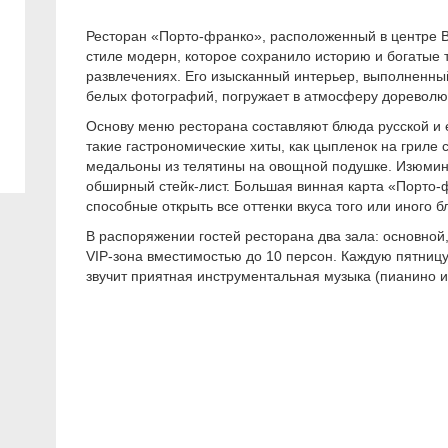
Ресторан «Порто-франко», расположенный в центре В
стиле модерн, которое сохранило историю и богатые т
развлечениях. Его изысканный интерьер, выполненны
белых фотографий, погружает в атмосферу дореволю
Основу меню ресторана составляют блюда русской и 
такие гастрономические хиты, как цыпленок на гриле 
медальоны из телятины на овощной подушке. Изюминк
обширный стейк-лист. Большая винная карта «Порто-ф
способные открыть все оттенки вкуса того или иного б
В распоряжении гостей ресторана два зала: основной,
VIP-зона вместимостью до 10 персон. Каждую пятницу 
звучит приятная инструментальная музыка (пианино и