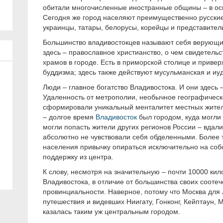
обитали многочисленные иностранные общины – в ос
Сегодня же город населяют преимущественно русские 
украинцы, татары, белорусы, корейцы и представител
Большинство владивостокцев называют себя верующи
здесь – православное христианство, о чем свидетель
храмов в городе. Есть в приморской столице и приве
буддизма; здесь также действуют мусульманская и иу
Люди – главное богатство Владивостока. И они здесь 
Удаленность от метрополии, необычное географическ
сформировали уникальный менталитет местных жителе
– долгое время
Владивосток
был городом, куда могли 
могли попасть жители других регионов России – вдал
абсолютно не чувствовали себя обделенными. Более т
населения привычку опираться исключительно на соб
поддержку из центра.
К слову, несмотря на значительную – почти 10000 кил
Владивостока, в отличие от большинства своих сооте
провинциальности. Наверное, потому что Москва для 
путешествия и видевших Ниигату, Гонконг, Кейптаун, 
казалась таким уж центральным городом.