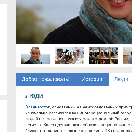
Добро пожаловать!
История
Люди
Люди
Владивосток
, основанный на неисследованных примор
изначально развивался как многонациональный город
людей не только из разных уголков огромной России, н
региона. Впоследствии разнообразию национального с
близость к границе: вплоть до середины ХХ века ряд