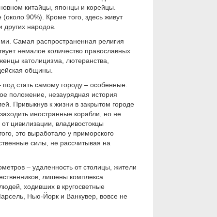
новном китайцы, японцы и корейцы.
(около 90%). Кроме того, здесь живут
и других народов.
ми. Самая распространенная религия
ствует немалое количество православных
рженцы католицизма, лютеранства,
дейская общины.
– под стать самому городу – особенные.
ое положение, незаурядная история
й. Привыкнув к жизни в закрытом городе
заходить иностранные корабли, но не
и от цивилизации, владивостокцы
ого, это выработало у приморского
ственные силы, не рассчитывая на
ометров – удаленность от столицы, жители
чественников, лишены комплекса
людей, ходивших в кругосветные
Марсель, Нью-Йорк и Ванкувер, вовсе не