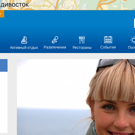
У
Развлечения
События
Активный отдых
Рестораны
Пог