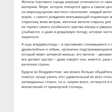
Жители портового города априори отличаются от свои
материка. Море, которое плещется здесь в самом цен
на мироощущение местного населения: каждый жител
моряк, с самого рождения впитывающий подлинную м
открытому всем ветрам, местные жители открыты для
не теряют своего особенного чувства юмора и уверен
улыбаются, и даже в дождливую погоду, которая часто
хмуриться.
А еще владивостокцы – в противовес сложившимся о н
дружелюбные и гибкие, органично подстраивающиеся 
который живет активной жизнью, его жители – динам
все делают шустро – даже говорят они, кажется, раза
регионов страны.
Будучи во Владивостоке, как можно больше общайтесь
помогут лучше узнать этот удивительный во всех отно
неожиданных сторон, но и, скорее всего, останутся в 
впечатлений от приморской столицы.