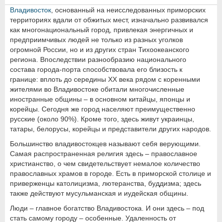
Владивосток
, основанный на неисследованных приморских
территориях вдали от обжитых мест, изначально развивался
как многонациональный город, привлекая энергичных и
предприимчивых людей не только из разных уголков
огромной России, но и из других стран Тихоокеанского
региона. Впоследствии разнообразию национального
состава города-порта способствовала его близость к
границе: вплоть до середины ХХ века рядом с коренными
жителями во Владивостоке обитали многочисленные
иностранные общины – в основном китайцы, японцы и
корейцы. Сегодня же город населяют преимущественно
русские (около 90%). Кроме того, здесь живут украинцы,
татары, белорусы, корейцы и представители других народов.
Большинство владивостокцев называют себя верующими.
Самая распространенная религия здесь – православное
христианство, о чем свидетельствует немалое количество
православных храмов в городе. Есть в приморской столице и
приверженцы католицизма, лютеранства, буддизма; здесь
также действуют мусульманская и иудейская общины.
Люди – главное богатство Владивостока. И они здесь – под
стать самому городу – особенные. Удаленность от