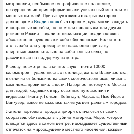
метрополии, необычное географическое положение,
незаурядная история сформировали уникальный менталитет
местных жителей. Привыкнув к жизни в закрытом городе –
долгое время
Владивосток
был городом, куда могли заходить
иностранные корабли, но не могли попасть жители других
регионов России – вдали от цивилизации, владивостокцы
абсолютно не чувствовали себя обделенными. Более того,
это выработало у приморского населения привычку
опираться исключительно на собственные силы, не
рассчитывая на поддержку из центра.
К слову, несмотря на значительную – почти 10000
километров – удаленность от столицы, жители Владивостока,
в отличие от большинства своих соотечественников, лишены
комплекса провинциальности. Наверное, потому что Москва
для людей, ходивших в кругосветные путешествия и
видевших Ниигату, Гонконг, Кейптаун, Марсель, Нью-Йорк и
Ванкувер, вовсе не казалась таким уж центральным городом.
Жители портового города априори отличаются от своих
собратьев, обитающих в глубине материка. Море, которое
плещется здесь в самом центре, накладывает существенный
отпечаток на мироощущение местного населения: каждый