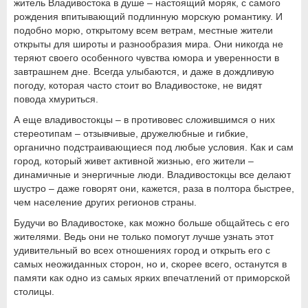
житель Владивостока в душе – настоящий моряк, с самого
рождения впитывающий подлинную морскую романтику. И
подобно морю, открытому всем ветрам, местные жители
открыты для широты и разнообразия мира. Они никогда не
теряют своего особенного чувства юмора и уверенности в
завтрашнем дне. Всегда улыбаются, и даже в дождливую
погоду, которая часто стоит во Владивостоке, не видят
повода хмуриться.
А еще владивостокцы – в противовес сложившимся о них
стереотипам – отзывчивые, дружелюбные и гибкие,
органично подстраивающиеся под любые условия. Как и сам
город, который живет активной жизнью, его жители –
динамичные и энергичные люди. Владивостокцы все делают
шустро – даже говорят они, кажется, раза в полтора быстрее,
чем население других регионов страны.
Будучи во Владивостоке, как можно больше общайтесь с его
жителями. Ведь они не только помогут лучше узнать этот
удивительный во всех отношениях город и открыть его с
самых неожиданных сторон, но и, скорее всего, останутся в
памяти как одно из самых ярких впечатлений от приморской
столицы.