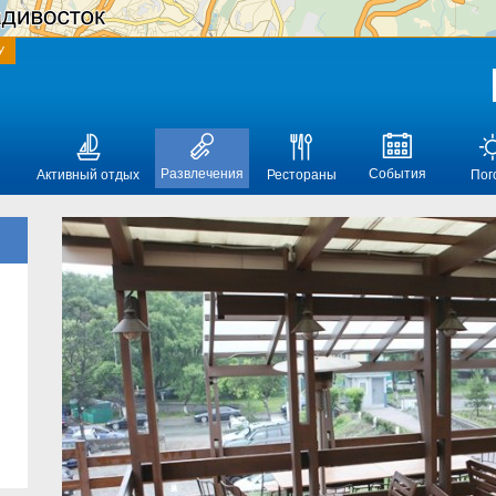
У
Развлечения
События
Активный отдых
Рестораны
Пог