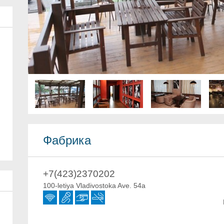
Фабрика
+7(423)2370202
100-letiya Vladivostoka Ave. 54a