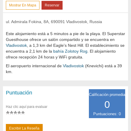
Mostrar En Mapa
Reservar
ul. Admirala Fokina, 8А, 690091 Vladivostok, Russia
Este alojamiento está a 5 minutos a pie de la playa. El Superstar
Guesthouse ofrece un salón compartido y se encuentra en
Vladivostok
, a 1,3 km del Eagle's Nest Hill. El establecimiento se
encuentra a 2,1 km de la
bahía Zolotoy Rog
. El alojamiento
ofrece recepción 24 horas y WiFi gratuita.
El aeropuerto internacional de
Vladivostok
(Knevichi) está a 39
km.
Puntuación
Calificación promedia
0
Haz clic aquí para evaluar
Puntuaciones: 0
Escribir La Reseña