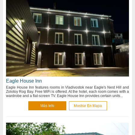
Eagle House Inn
Eagle House Inn features rooms in Vladivostok near Eagle's Nest Hill and
Zolotoy Rog Bay. Free WiFi is offered. At the hotel, each room comes with a
wardrobe and a flat-screen TV. Eagle House Inn provides certain units...
Más Info
Mostrar En Mapa