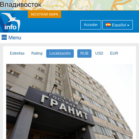
MOSTRAR MAPA
Acceder
Español
Menu
Estrellas
Rating
Localización
RUB
USD
EUR