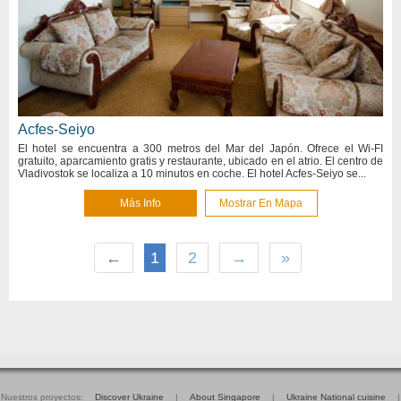
Acfes-Seiyo
El hotel se encuentra a 300 metros del Mar del Japón. Ofrece el Wi-FI
gratuito, aparcamiento gratis y restaurante, ubicado en el atrio. El centro de
Vladivostok se localiza a 10 minutos en coche. El hotel Acfes-Seiyo se...
Más Info
Mostrar En Mapa
←
1
2
→
»
Nuestros proyectos:
Discover Ukraine
|
About Singapore
|
Ukraine National cuisine
|